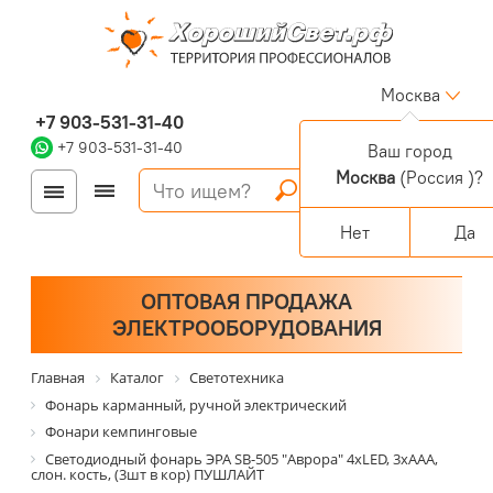
Москва
+7 903-531-31-40
+7 903-531-31-40
Ваш город
Москва
(Россия )?
Войти
Регистрация
Корзина
0 позиций
Персональный раздел
Нет
Да
ОПТОВАЯ ПРОДАЖА
ЭЛЕКТРООБОРУДОВАНИЯ
Главная
Каталог
Светотехника
Фонарь карманный, ручной электрический
Фонари кемпинговые
Светодиодный фонарь ЭРА SB-505 "Аврора" 4xLED, 3xAAA,
слон. кость, (3шт в кор) ПУШЛАЙТ