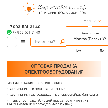
Москва
+7 903-531-31-40
+7 903-531-31-40
Ваш город
Москва
(Россия )?
Войти
Регистрация
Корзина
0 позиций
Персональный раздел
Нет
Да
ОПТОВАЯ ПРОДАЖА
ЭЛЕКТРООБОРУДОВАНИЯ
Главная
Каталог
Светотехника
Светильник пылевлагозащищенный
Светильники влагозащищенные термостойкие банясауна
"Терма 1201" Овал большой НББ 03-100-017 IP65 (-45
+140°С) матовый /корпус дер. липа ИУ (028)