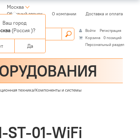
Москва
(current)
Обратный звонок
О компании
Доставка и оплата
Ваш город
сква
(Россия )?
Войти
Регистрация
Корзина
0 позиций
Персональный раздел
ет
Да
БОРУДОВАНИЯ
ционная техника/Компоненты и системы
-ST-01-WiFi