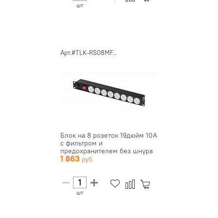
шт
Арт.#TLK-RS08MF...
Блок на 8 розеток 19дюйм 10А
с фильтром и
предохранителем без шнура
1 863
питания...
шт