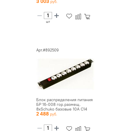
3 003
шт
Арт.#892509
Блок распределения питания
БР 16-008 гор.размещ.
8xSchuko базовые 10А C14
2 488
Ц...