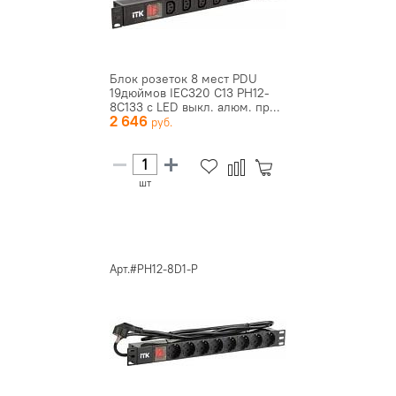
Блок розеток 8 мест PDU
19дюймов IEC320 C13 PH12-
8C133 с LED выкл. алюм. пр...
2 646
шт
Арт.#PH12-8D1-P