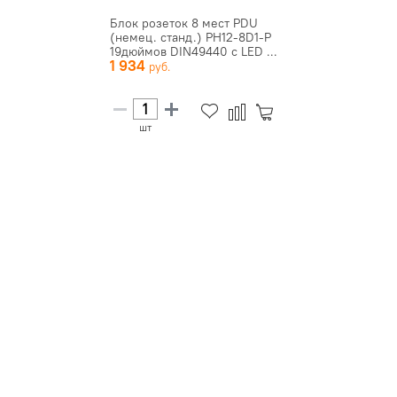
Блок розеток 8 мест PDU
(немец. станд.) PH12-8D1-P
19дюймов DIN49440 с LED ...
1 934
шт