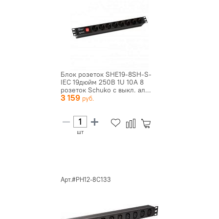
Блок розеток SHE19-8SH-S-
IEC 19дюйм 250В 1U 10А 8
розеток Schuko с выкл. ал...
3 159
шт
Арт.#PH12-8C133