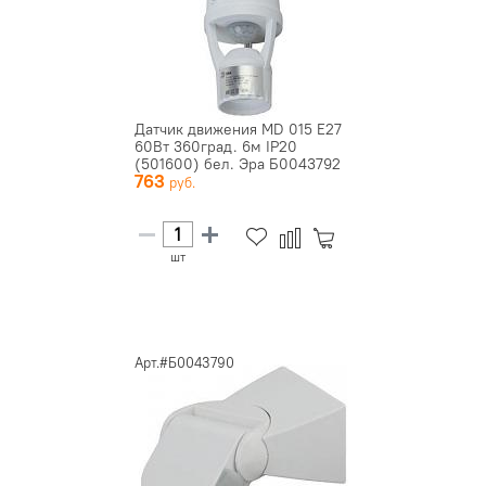
Датчик движения MD 015 E27
60Вт 360град. 6м IP20
(501600) бел. Эра Б0043792
763
шт
Арт.#Б0043790