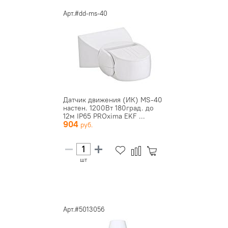
Арт.#dd-ms-40
Датчик движения (ИК) MS-40
настен. 1200Вт 180град. до
12м IP65 PROxima EKF ...
904
шт
Арт.#5013056