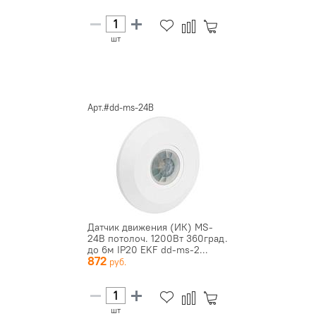
шт
Арт.#dd-ms-24B
Датчик движения (ИК) MS-
24B потолоч. 1200Вт 360град.
до 6м IP20 EKF dd-ms-2...
872
шт