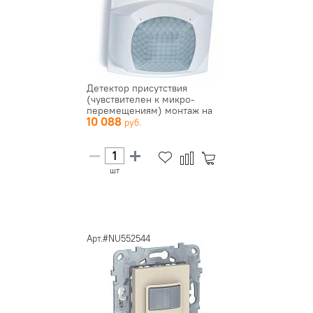
Детектор присутствия
(чувствителен к микро-
перемещениям) монтаж на
10 088
потолке ...
шт
Арт.#NU552544