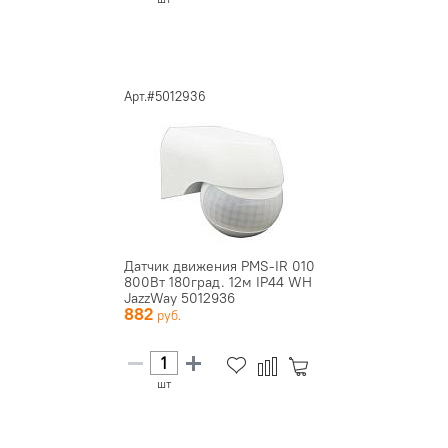
Арт.#5012936
Датчик движения PMS-IR 010
800Вт 180град. 12м IP44 WH
JazzWay 5012936
882
шт