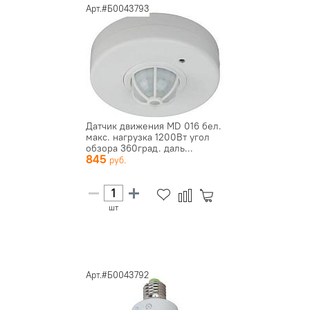
Арт.#Б0043793
Датчик движения MD 016 бел.
макс. нагрузка 1200Вт угол
обзора 360град. даль...
845
шт
Арт.#Б0043792