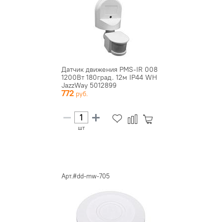
Датчик движения PMS-IR 008
1200Вт 180град. 12м IP44 WH
JazzWay 5012899
772
шт
Арт.#dd-mw-705