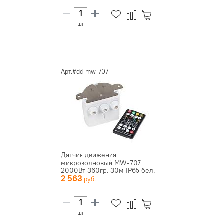
шт
Арт.#dd-mw-707
Датчик движения
микроволновый MW-707
2000Вт 360гр. 30м IP65 бел.
2 563
для высоки...
шт