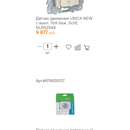
Датчик движения UNICA NEW
с выкл. 10А беж. SchE
NU552544
9 877
шт
Арт.#ATN000137