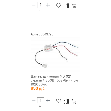
шт
Арт.#Б0043798
Датчик движения MD 021
скрытый 800Вт 5сек8мин 6м
102000лк
853
120(сбоку)+360(св...
шт