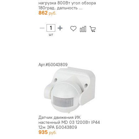
нагрузка 800Вт угол обзора
180град. дальность ...
862
шт
Арт.#Б0043809
Датчик движения ИК
настенный MD 03 1200Вт IP44
12м ЭРА Б0043809
935