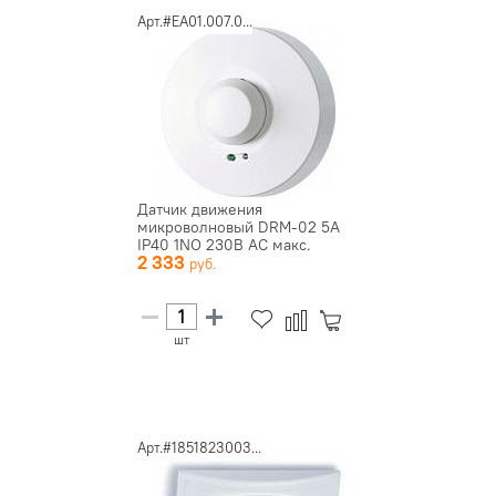
Арт.#EA01.007.0...
Датчик движения
микроволновый DRM-02 5А
IP40 1NO 230В AC макс.
2 333
дальность 1-...
шт
Арт.#1851823003...