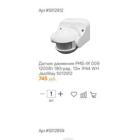
Арт.#5012912
Датчик движения PMS-IR 009
1200Вт 180град. 12м IP44 WH
JazzWay 5012912
745
шт
Арт.#5012899