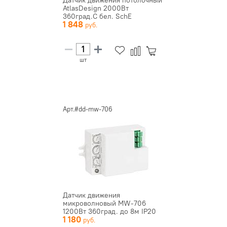
Датчик движения потолочный
AtlasDesign 2000Вт
360град.C бел. SchE
1 848
ATN000137
шт
Арт.#dd-mw-706
Датчик движения
микроволновый MW-706
1200Вт 360град. до 8м IP20
1 180
бел. EKF dd...