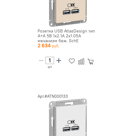
Розетка USB AtlasDesign тип
A+A 5В 1х2.1А 2х1.05А
механизм беж. SchE
2 634
ATN000...
шт
Арт.#ATN000133