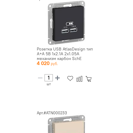
Розетка USB AtlasDesign тип
A+A 5В 1х2.1А 2х1.05А
механизм карбон SchE
4 020
ATN0...
шт
Арт.#ATN000233