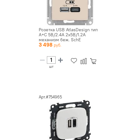
Розетка USB AtlasDesign тип
A+C 5В/2.4А 2х5В/1.2А
механизм беж. SchE
3 498
ATN000...
шт
Арт.#754965