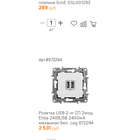
платина SchE GSL001293
289
шт
Арт.#672294
Розетка USB 2-м СП 2мод.
Etika 240В/5В 2400мА
механизм бел. Leg 672294
2 531