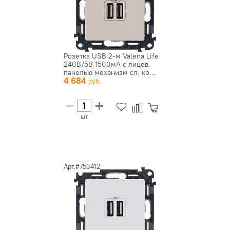
Розетка USB 2-м Valena Life
240В/5В 1500мА с лицев.
панелью механизм сл. ко...
4 684
шт
Арт.#753412