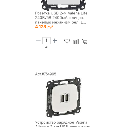
Розетка USB 2-м Valena Life
240В/5В 2400мА с лицев.
панелью механизм бел. L...
4 123
шт
Арт.#754995
Устройство зарядное Valena
Allure с 2-мя USB-разъемами