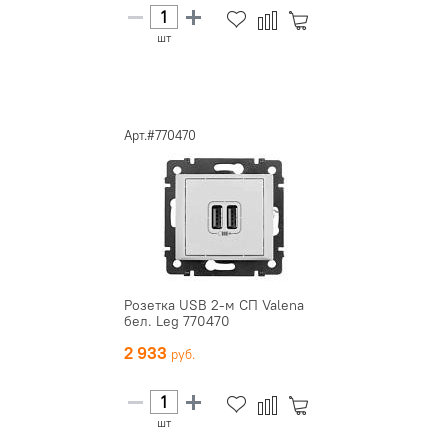
шт
Арт.#770470
Розетка USB 2-м СП Valena
бел. Leg 770470
2 933
шт