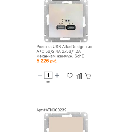
Розетка USB AtlasDesign тип
A+C 5В/2.4А 2х5В/1.2А
механизм жемчуж. SchE
5 226
ATN...
шт
Арт.#ATN000239