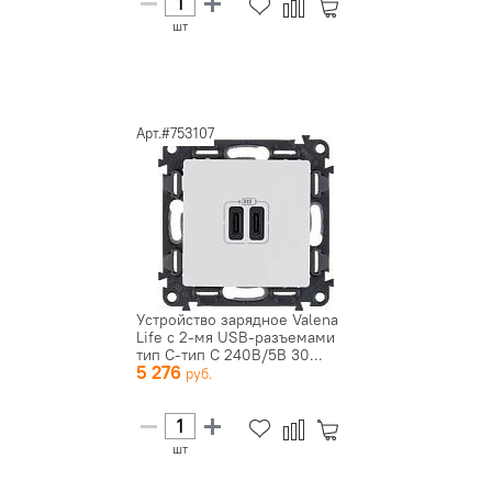
шт
Арт.#753107
Устройство зарядное Valena
Life с 2-мя USB-разъемами
тип C-тип C 240В/5В 30...
5 276
шт