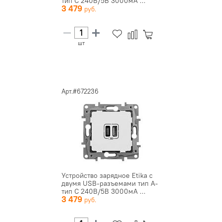
тип C 240В/5В 3000мА ...
3 479
шт
Арт.#672236
Устройство зарядное Etika с
двумя USB-разъемами тип A-
тип C 240В/5В 3000мА ...
3 479