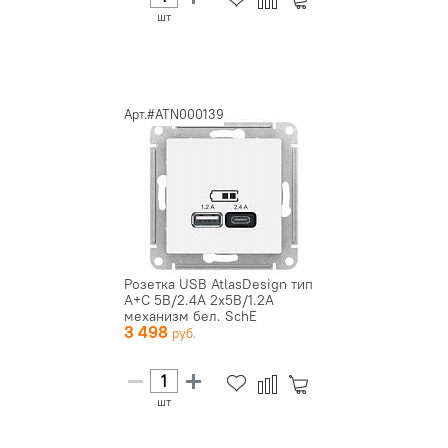
шт
Арт.#ATN000139
Розетка USB AtlasDesign тип
A+C 5В/2.4А 2х5В/1.2А
механизм бел. SchE
3 498
ATN000...
шт