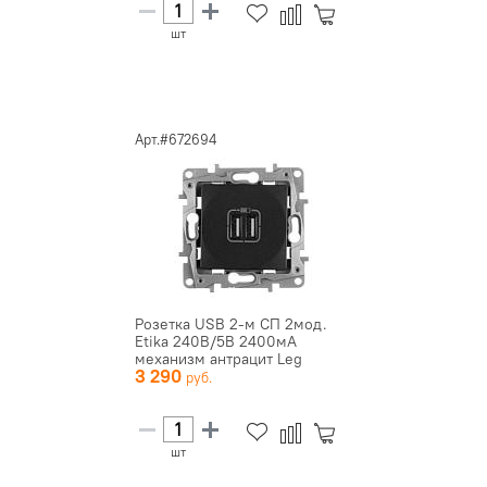
шт
Арт.#672694
Розетка USB 2-м СП 2мод.
Etika 240В/5В 2400мА
механизм антрацит Leg
3 290
672694
шт