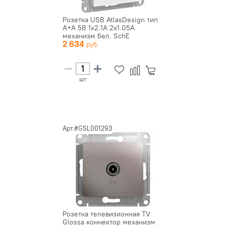
Розетка USB AtlasDesign тип
A+A 5В 1х2.1А 2х1.05А
механизм бел. SchE
2 634
ATN000...
шт
Арт.#GSL001293
Розетка телевизионная TV
Glossa коннектор механизм