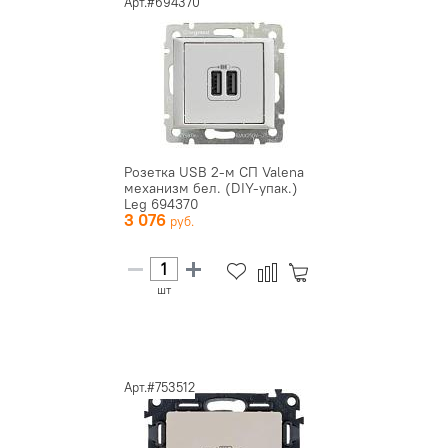
Арт.#694370
Розетка USB 2-м СП Valena
механизм бел. (DIY-упак.)
Leg 694370
3 076
шт
Арт.#753512