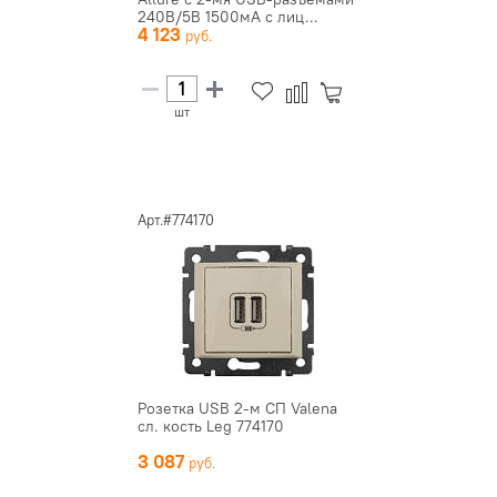
240В/5В 1500мА с лиц...
4 123
шт
Арт.#774170
Розетка USB 2-м СП Valena
сл. кость Leg 774170
3 087