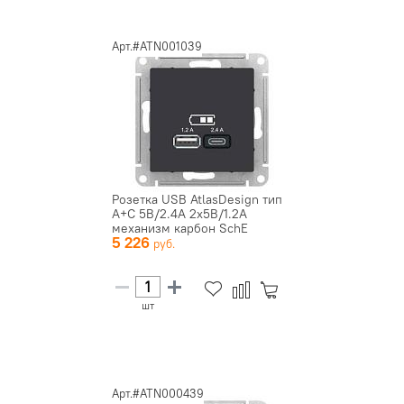
Арт.#ATN001039
Розетка USB AtlasDesign тип
A+C 5В/2.4А 2х5В/1.2А
механизм карбон SchE
5 226
ATN0...
шт
Арт.#ATN000439