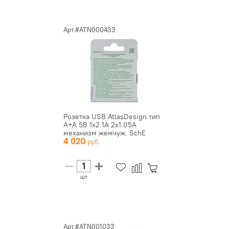
Арт.#ATN000433
Розетка USB AtlasDesign тип
A+A 5В 1х2.1А 2х1.05А
механизм жемчуж. SchE
4 020
ATN...
шт
Арт.#ATN001033