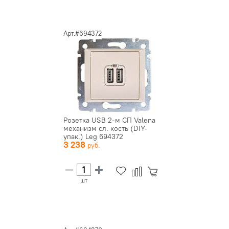
Арт.#694372
Розетка USB 2-м СП Valena
механизм сл. кость (DIY-
упак.) Leg 694372
3 238
шт