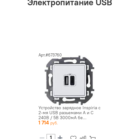
Электропитание USB
Арт.#673760
Устройство зарядное Inspiria с
2-мя USB разьемами A и C
240В / 5В 3000мА бе...
1 714