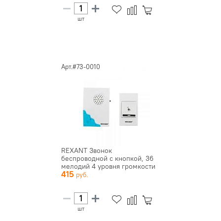
шт
Арт.#73-0010
REXANT Звонок
беспроводной с кнопкой, 36
мелодий 4 уровня громкости
415
RX-1 73...
шт