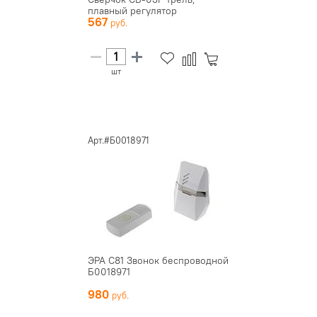
плавный регулятор
567
громкост...
шт
Арт.#Б0018971
ЭРА С81 Звонок беспроводной
Б0018971
980