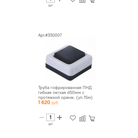
шт
Арт.#350007
Труба гофрированная ПНД
гибкая легкая d50мм с
протяжкой оранж. (уп.15м)
1 620
DKC...
шт