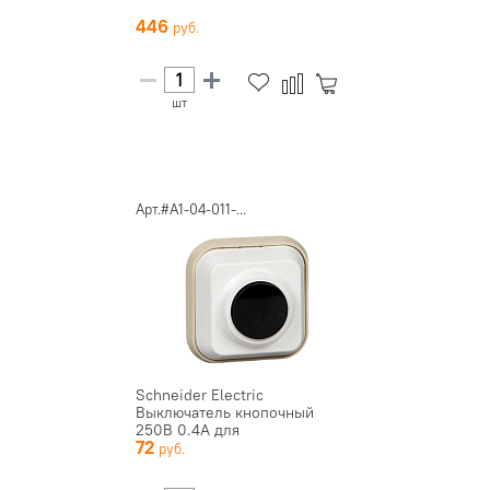
446
шт
Арт.#A1-04-011-...
Schneider Electric
Выключатель кнопочный
250В 0.4А для
72
электрозвонков DIY ...