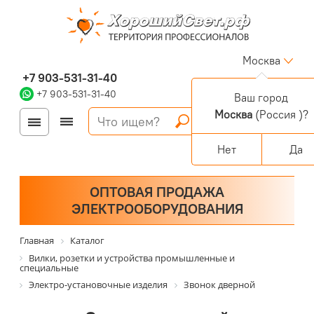
Москва
+7 903-531-31-40
+7 903-531-31-40
Ваш город
Москва
(Россия )?
Войти
Регистрация
Корзина
0 позиций
Персональный раздел
Нет
Да
ОПТОВАЯ ПРОДАЖА
ЭЛЕКТРООБОРУДОВАНИЯ
Главная
Каталог
Вилки, розетки и устройства промышленные и
специальные
Электро-установочные изделия
Звонок дверной