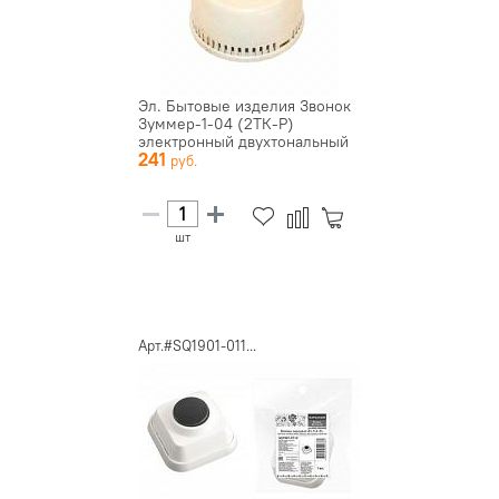
Эл. Бытовые изделия Звонок
Зуммер-1-04 (2ТК-Р)
электронный двухтональный
241
(...
шт
Арт.#SQ1901-011...