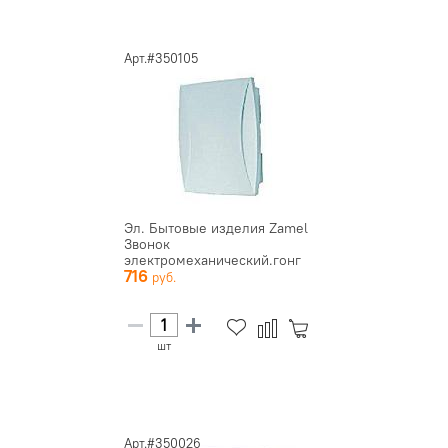
Арт.#350105
Эл. Бытовые изделия Zamel
Звонок
электромеханический.гонг
716
двухтональный (би...
шт
Арт.#350026