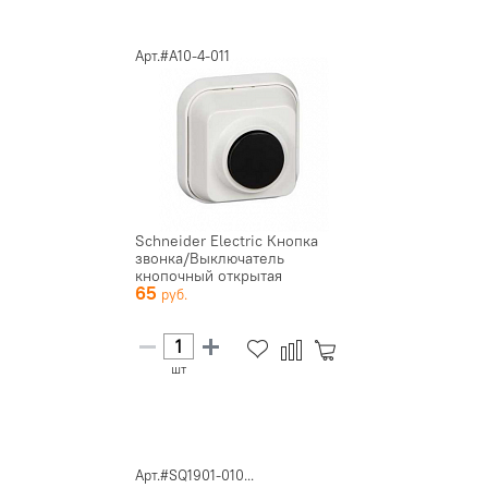
Арт.#A10-4-011
Schneider Electric Кнопка
звонка/Выключатель
кнопочный открытая
65
установка (...
шт
Арт.#SQ1901-010...