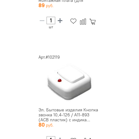
монтажная плата (для
89
электрич...
шт
Арт.#102119
Эл. Бытовые изделия Кнопка
звонка 10,4-126 / А11-893
(АСВ пластик) с индика...
80