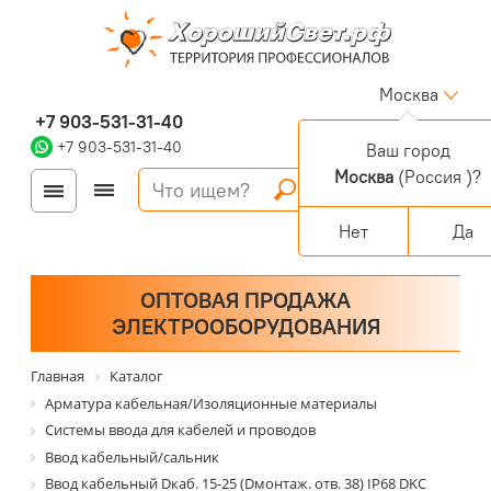
Москва
+7 903-531-31-40
+7 903-531-31-40
Ваш город
Москва
(Россия )?
Войти
Регистрация
Корзина
0 позиций
Персональный раздел
Нет
Да
ОПТОВАЯ ПРОДАЖА
ЭЛЕКТРООБОРУДОВАНИЯ
Главная
Каталог
Арматура кабельная/Изоляционные материалы
Системы ввода для кабелей и проводов
Ввод кабельный/сальник
Ввод кабельный Dкаб. 15-25 (Dмонтаж. отв. 38) IP68 DKC