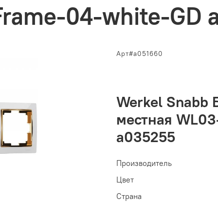
rame-04-white-GD 
Арт#a051660
Werkel Snabb 
местная WL03
a035255
Производитель
Цвет
Страна