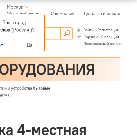
Москва
(current)
Обратный звонок
О компании
Доставка и оплата
Ваш город
сква
(Россия )?
Войти
Регистрация
Корзина
0 позиций
Персональный раздел
ет
Да
БОРУДОВАНИЯ
етки и устройства бытовые
35255
ка 4-местная