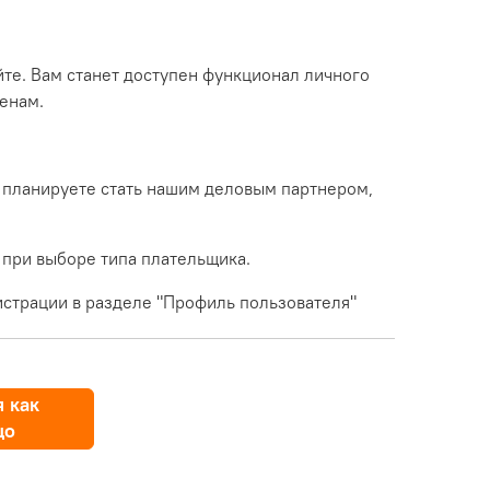
йте. Вам станет доступен функционал личного
енам.
 планируете стать нашим деловым партнером,
 при выборе типа плательщика.
страции в разделе "Профиль пользователя"
 как
цо