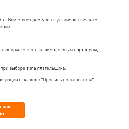
йте. Вам станет доступен функционал личного
енам.
 планируете стать нашим деловым партнером,
 при выборе типа плательщика.
страции в разделе "Профиль пользователя"
 как
цо