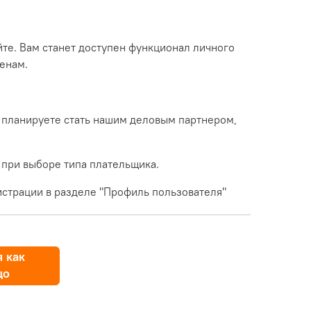
йте. Вам станет доступен функционал личного
енам.
 планируете стать нашим деловым партнером,
 при выборе типа плательщика.
страции в разделе "Профиль пользователя"
 как
цо