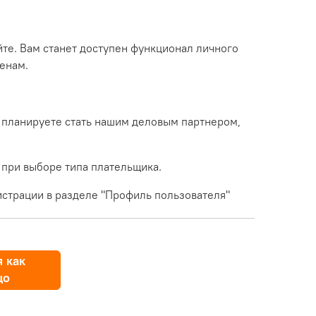
йте. Вам станет доступен функционал личного
енам.
 планируете стать нашим деловым партнером,
 при выборе типа плательщика.
страции в разделе "Профиль пользователя"
 как
цо