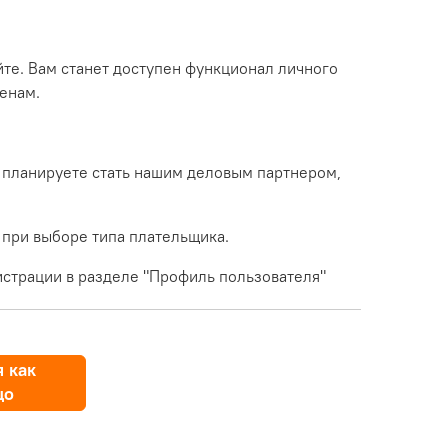
йте. Вам станет доступен функционал личного
енам.
 планируете стать нашим деловым партнером,
 при выборе типа плательщика.
страции в разделе "Профиль пользователя"
 как
цо