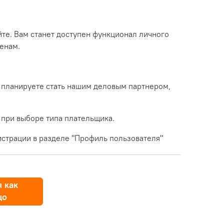
йте. Вам станет доступен функционал личного
енам.
 планируете стать нашим деловым партнером,
 при выборе типа плательщика.
страции в разделе "Профиль пользователя"
 как
цо