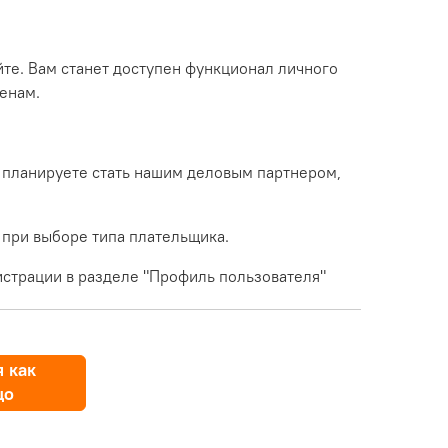
йте. Вам станет доступен функционал личного
енам.
 планируете стать нашим деловым партнером,
 при выборе типа плательщика.
страции в разделе "Профиль пользователя"
 как
цо