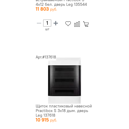
4х12 бел. дверь Leg 135544
11 803
шт
Арт.#137618
Щиток пластиковый навесной
Practibox S 3х18 дым. дверь
Leg 137618
10 915