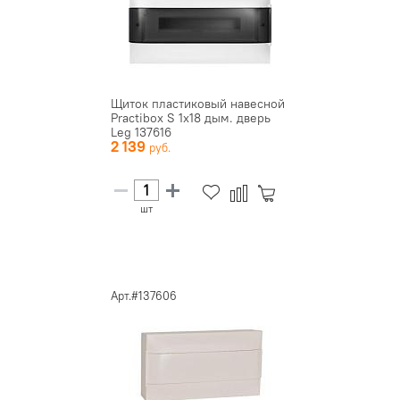
Щиток пластиковый навесной
Practibox S 1х18 дым. дверь
Leg 137616
2 139
шт
Арт.#137606