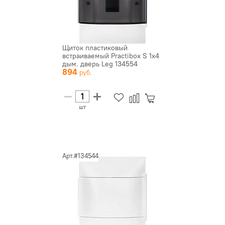
Щиток пластиковый
встраиваемый Practibox S 1х4
дым. дверь Leg 134554
894
шт
Арт.#134544