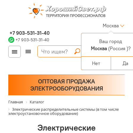
Москва
+7 903-531-31-40
+7 903-531-31-40
Ваш город
Москва
(Россия )?
Войти
Регистрация
Корзина
0 позиций
Персональный раздел
Нет
Да
ОПТОВАЯ ПРОДАЖА
ЭЛЕКТРООБОРУДОВАНИЯ
Главная
Каталог
Электрические распределительные системы (в том числе
электроустановочное оборудование)
Электрические