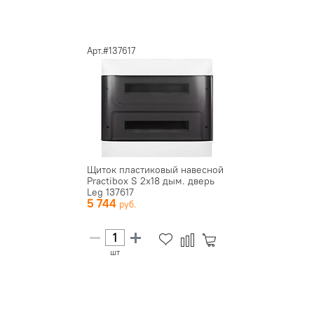
Арт.#137617
Щиток пластиковый навесной
Practibox S 2х18 дым. дверь
Leg 137617
5 744
шт