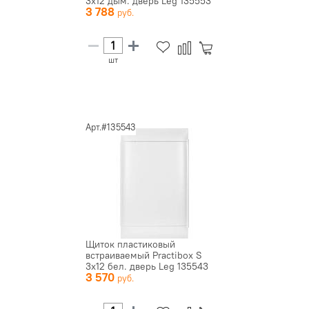
3х12 дым. дверь Leg 135553
3 788
шт
Арт.#135543
Щиток пластиковый
встраиваемый Practibox S
3х12 бел. дверь Leg 135543
3 570