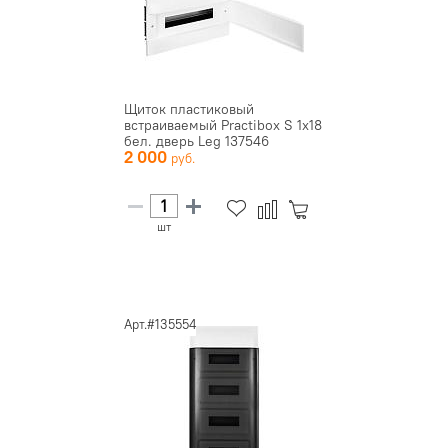
Щиток пластиковый
встраиваемый Practibox S 1х18
бел. дверь Leg 137546
2 000
шт
Арт.#135554