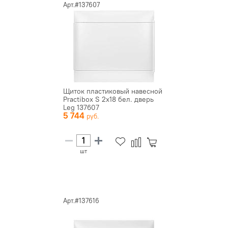
Арт.#137607
Щиток пластиковый навесной
Practibox S 2х18 бел. дверь
Leg 137607
5 744
шт
Арт.#137616