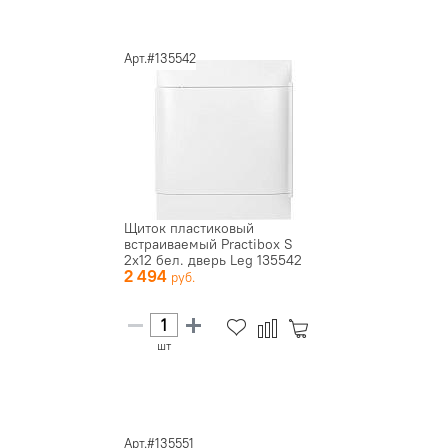
Арт.#135542
Щиток пластиковый
встраиваемый Practibox S
2х12 бел. дверь Leg 135542
2 494
шт
Арт.#135551