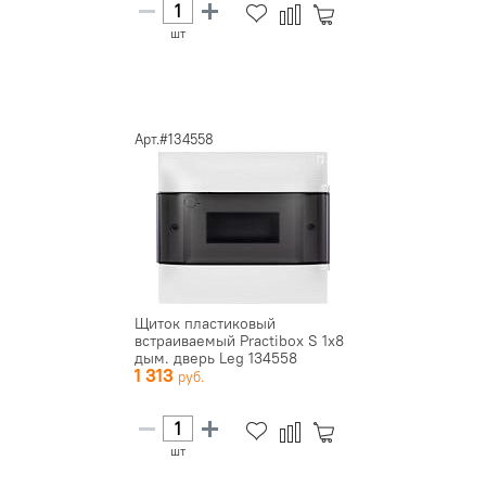
шт
Арт.#134558
Щиток пластиковый
встраиваемый Practibox S 1х8
дым. дверь Leg 134558
1 313
шт