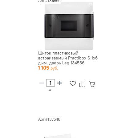
Арт.#134556
Щиток пластиковый
встраиваемый Practibox S 1х6
дым. дверь Leg 134556
1 105
шт
Арт.#137546