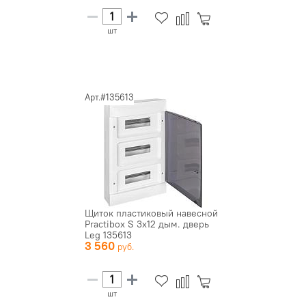
шт
Арт.#135613
Щиток пластиковый навесной
Practibox S 3х12 дым. дверь
Leg 135613
3 560
шт