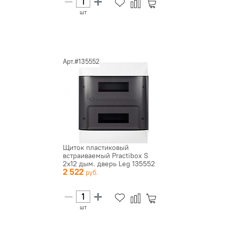
шт
Арт.#135552
Щиток пластиковый
встраиваемый Practibox S
2х12 дым. дверь Leg 135552
2 522
шт