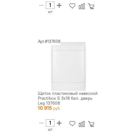
шт
Арт.#137608
Щиток пластиковый навесной
Practibox S 3х18 бел. дверь
Leg 137608
10 915
шт