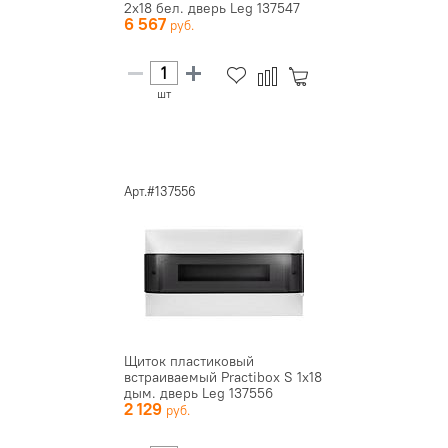
2х18 бел. дверь Leg 137547
6 567
шт
Арт.#137556
Щиток пластиковый
встраиваемый Practibox S 1х18
дым. дверь Leg 137556
2 129