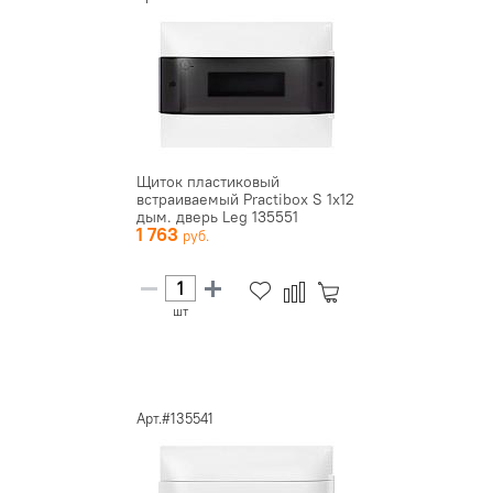
Щиток пластиковый
встраиваемый Practibox S 1х12
дым. дверь Leg 135551
1 763
шт
Арт.#135541