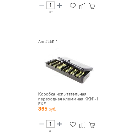
шт
Арт.#kki1-1
Коробка испытательная
переходная клеммная ККИ1-1
EKF
365
шт