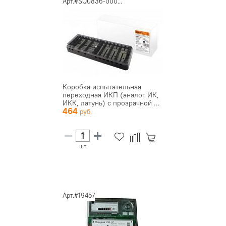
Арт.#SQ0836-000...
Коробка испытательная
переходная ИКП (аналог ИК,
ИКК, латунь) с прозрачной ...
464
шт
Арт.#19457