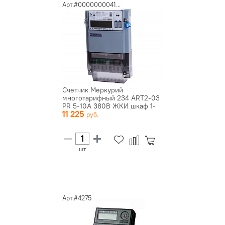
Арт.#0000000041...
Счетчик Меркурий
многотарифный 234 ART2-03
PR 5-10А 380В ЖКИ шкаф 1-
11 225
тари...
шт
Арт.#4275