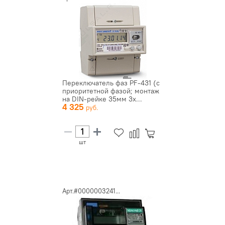
Переключатель фаз PF-431 (с
приоритетной фазой; монтаж
на DIN-рейке 35мм 3х...
4 325
шт
Арт.#0000003241...