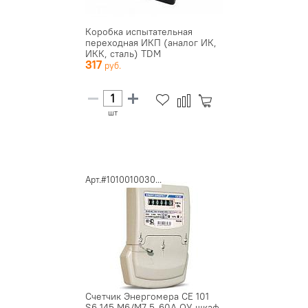
Коробка испытательная
переходная ИКП (аналог ИК,
ИКК, сталь) TDM
317
шт
Арт.#1010010030...
Счетчик Энергомера CE 101
S6 145 М6/М7 5-60А ОУ шкаф