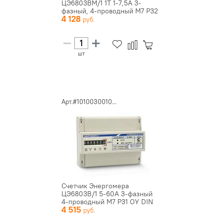
ЦЭ6803ВМ/1 1Т 1-7,5А 3-
фазный, 4-проводный М7 Р32
4 128
ОУ ш...
шт
Арт.#1010030010...
Счетчик Энергомера
ЦЭ6803В/1 5-60А 3-фазный
4-проводный М7 Р31 ОУ DIN
4 515